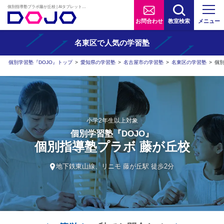
個別指導塾プラボ藤が丘校 | AIタブレット学習×個別学習塾『DOJO』
お問合わせ
教室検索
メニュー
名東区で人気の学習塾
個別学習塾『DOJO』トップ
>
愛知県の学習塾
>
名古屋市の学習塾
>
名東区の学習塾
>
個
小学2年生以上対象
個別学習塾『DOJO』
個別指導塾プラボ 藤が丘校
地下鉄東山線、リニモ 藤が丘駅 徒歩2分