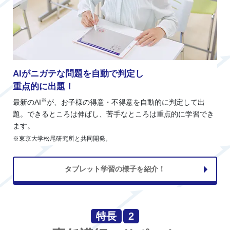
AIがニガテな問題を自動で判定し
重点的に出題！
※
最新のAI
が、お子様の得意・不得意を自動的に判定して出
題。できるところは伸ばし、苦手なところは重点的に学習でき
ます。
※東京大学松尾研究所と共同開発。
タブレット学習の様子を紹介！
特長
2