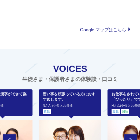
Google マップはこちら
VOICES
生徒さま・保護者さまの体験談・口コミ
の漢字ができて楽
習い事を頑張っている方におす
お仕事をされて
すめします。
「ぴったり」で
母様
Nさん (小4) とお母様
Hさん(小4) とお母
算数
算数
国語