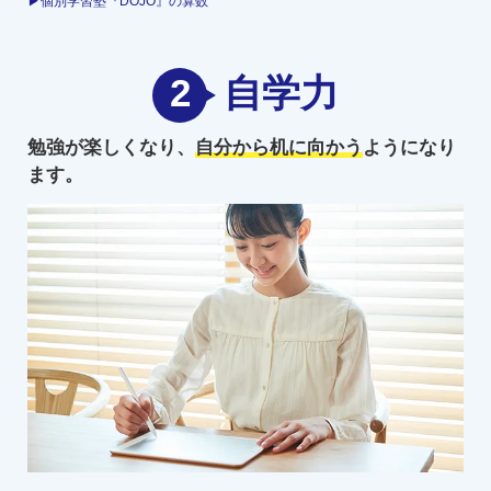
▶個別学習塾『DOJO』の算数
2
自学力
勉強が楽しくなり、
自分から机に向かう
ようになり
ます。