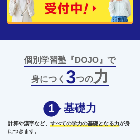
個別学習塾『DOJO』で
3
力
身につく
つの
1
基礎力
計算や漢字など、
すべての学力の
基礎となる力
が身
につきます。