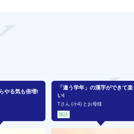
「違う学年」の漢字ができて楽
らやる気も倍増!
い!
Tさん (小4) とお母様
国語