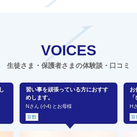
VOICES
生徒さま・保護者さまの体験談・口コミ
し
習い事を頑張っている方におすす
お
めします。
「
Nさん (小4) とお母様
H
算数
算