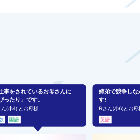
仕事をされているお母さんに
姉弟で競争しな
ぴったり」です。
す!
さん(小4) とお母様
Rさん(小6)とお母
数
国語
英語