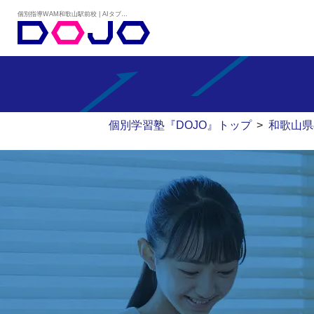
個別指導WAM和歌山駅前校 | AIタブレット学習×個別学習塾『DOJO』
個別学習塾『DOJO』トップ
>
和歌山県