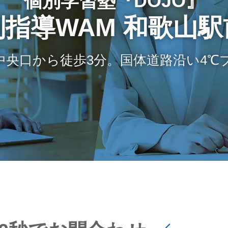
個別学習塾『DOJO』
別指導WAM 和歌山駅
 中央口から徒歩3分。国体道路沿い4℃