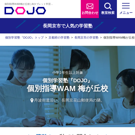
個別指導WAM梅が丘校 | AIタブレット学習×個別学習塾『DOJO』
お問合わせ
教室検索
メニュー
長岡京市で人気の学習塾
個別学習塾『DOJO』トップ
>
京都府の学習塾
>
長岡京市の学習塾
>
個別指導WAM梅が丘校
小学1年生以上対象
個別学習塾『DOJO』
個別指導WAM 梅が丘校
丹波街道沿い、長岡京花山郵便局の隣。