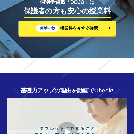
個別学習塾『DOJO』は
保護者の方も安心の授業料
授業料を今すぐ確認
簡単60秒
基礎力アップの
理由を動画でCheck!