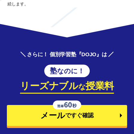
続します。
さらに！ 個別学習塾『DOJO』は
塾なのに！
リーズナブル
授業料
な
メール
ですぐ確認