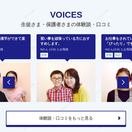
VOICES
生徒さま・保護者さまの体験談・口コミ
の漢字ができて楽
習い事を頑張っている方におす
お仕事をされて
すめします。
「ぴったり」で
母様
Nさん (小4) とお母様
Hさん(小4) とお母
算数
算数
国語
体験談・口コミをもっと見る