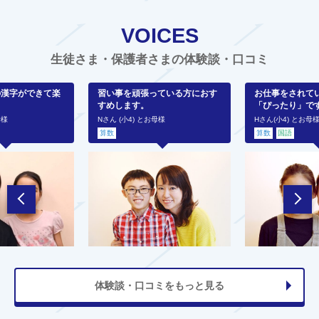
VOICES
生徒さま・保護者さまの体験談・口コミ
の漢字ができて楽
習い事を頑張っている方におす
お仕事をされて
すめします。
「ぴったり」で
母様
Nさん (小4) とお母様
Hさん(小4) とお母
算数
算数
国語
体験談・口コミをもっと見る