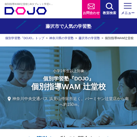
個別指導WAM辻堂校 | AIタブレット学習×個別学習塾『DOJO』
お問合わせ
教室検索
メニュー
藤沢市で人気の学習塾
個別学習塾『DOJO』トップ
>
神奈川県の学習塾
>
藤沢市の学習塾
>
個別指導WAM辻堂校
小学1年生以上対象
個別学習塾『DOJO』
個別指導WAM 辻堂校
神奈川中央交通バス 浜見山停留所近く。バーミヤン辻堂店から南
へ約150ｍ。