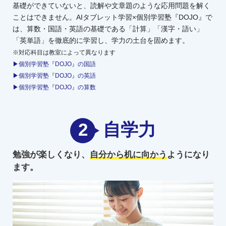
基礎ができていないと、読解や文章題のような応用問題を解く
ことはできません。AIタブレット学習×個別学習塾『DOJO』で
は、算数・国語・英語の基礎である「計算」「漢字・語い」
「英単語」を徹底的に学習し、学力の土台を固めます。
※対応科目は教室によって異なります
▶個別学習塾『DOJO』の国語
▶個別学習塾『DOJO』の英語
▶個別学習塾『DOJO』の算数
2
自学力
勉強が楽しくなり、
自分から机に向かう
ようになり
ます。