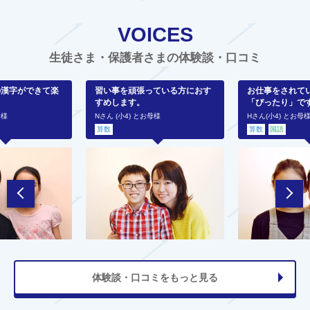
VOICES
生徒さま・保護者さまの体験談・口コミ
の漢字ができて楽
習い事を頑張っている方におす
お仕事をされて
すめします。
「ぴったり」で
母様
Nさん (小4) とお母様
Hさん(小4) とお母
算数
算数
国語
体験談・口コミをもっと見る