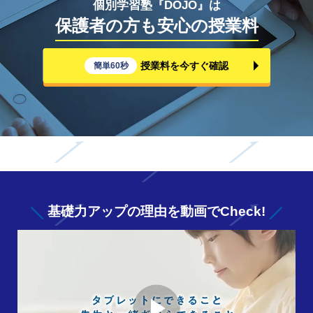
個別学習塾『DOJO』は
保護者の方も安心の授業料
授業料を今すぐ確認
簡単60秒
基礎力アップの
理由を動画でCheck!