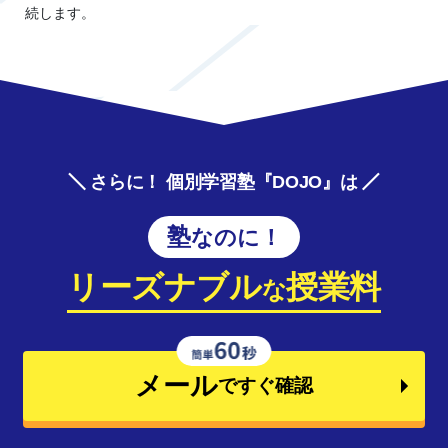
続します。
さらに！ 個別学習塾『DOJO』は
塾なのに！
リーズナブル
授業料
な
メール
ですぐ確認