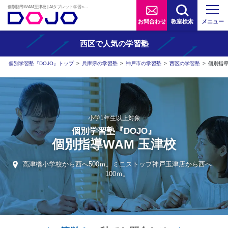
個別指導WAM玉津校 | AIタブレット学習×個別学習塾『DOJO』
お問合わせ
教室検索
メニュー
西区で人気の学習塾
個別学習塾『DOJO』トップ
>
兵庫県の学習塾
>
神戸市の学習塾
>
西区の学習塾
>
個別指導
小学1年生以上対象
個別学習塾『DOJO』
個別指導WAM 玉津校
高津橋小学校から西へ500ｍ。ミニストップ神戸玉津店から西へ
100ｍ。