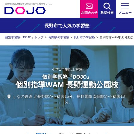
個別指導WAM長野運動公園校 | AIタブレット学習×個別学習塾『DOJO』
お問合わせ
教室検索
メニュー
長野市で人気の学習塾
個別学習塾『DOJO』トップ
>
長野県の学習塾
>
長野市の学習塾
>
個別指導WAM長野運動公
小学1年生以上対象
個別学習塾『DOJO』
個別指導WAM 長野運動公園校
しなの鉄道 北長野駅から徒歩15分。長野電鉄 朝陽駅から徒歩13
分。