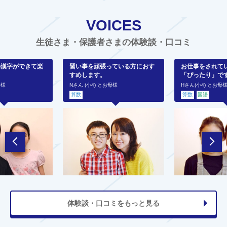
VOICES
生徒さま・保護者さまの体験談・口コミ
の漢字ができて楽
習い事を頑張っている方におす
お仕事をされて
すめします。
「ぴったり」で
母様
Nさん (小4) とお母様
Hさん(小4) とお母
算数
算数
国語
体験談・口コミをもっと見る