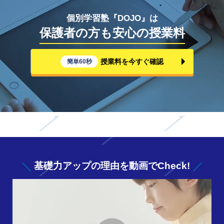
個別学習塾『DOJO』は
保護者の方も安心の授業料
授業料を今すぐ確認
簡単60秒
基礎力アップの
理由を動画でCheck!