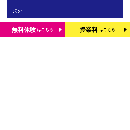
海外
無料体験
授業料
はこちら
はこちら
トップページ
個別学習塾『DOJO』の特長
基礎学力を測る検定「TOFAS」
小学生のタブレット学習
お役立ちコラム
体験談・口コミ
お知らせ