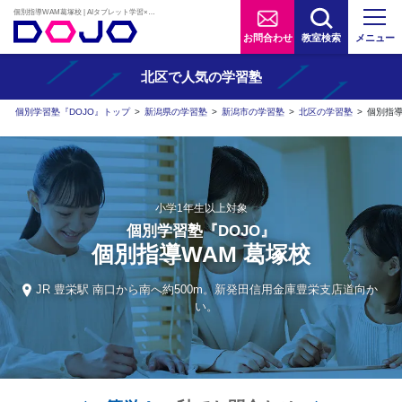
個別指導WAM葛塚校 | AIタブレット学習×個別学習塾『DOJO』
お問合わせ
教室検索
メニュー
北区で人気の学習塾
個別学習塾『DOJO』トップ
>
新潟県の学習塾
>
新潟市の学習塾
>
北区の学習塾
>
個別指導
小学1年生以上対象
個別学習塾『DOJO』
個別指導WAM 葛塚校
JR 豊栄駅 南口から南へ約500m。新発田信用金庫豊栄支店道向か
い。