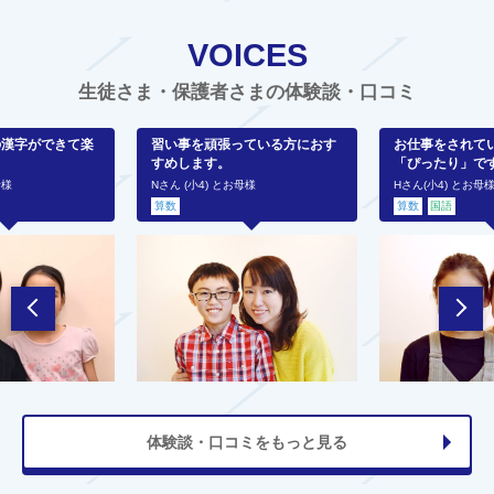
VOICES
生徒さま・保護者さまの体験談・口コミ
の漢字ができて楽
習い事を頑張っている方におす
お仕事をされて
すめします。
「ぴったり」で
母様
Nさん (小4) とお母様
Hさん(小4) とお母
算数
算数
国語
体験談・口コミをもっと見る