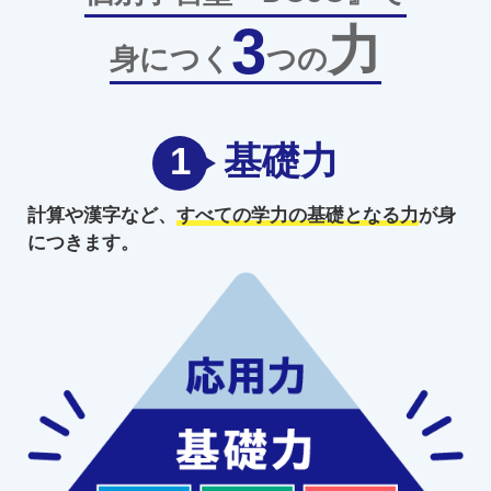
3
力
身につく
つの
1
基礎力
計算や漢字など、
すべての学力の
基礎となる力
が身
につきます。