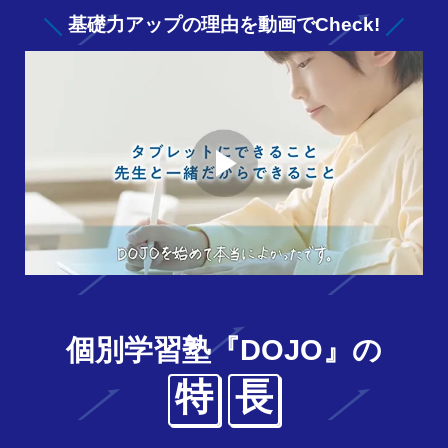
基礎力アップの
理由を動画でCheck!
個別学習塾『DOJO』の
特
長