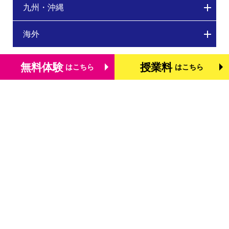
九州・沖縄
海外
無料体験
授業料
はこちら
はこちら
トップページ
個別学習塾『DOJO』の特長
基礎学力を測る検定「TOFAS」
小学生のタブレット学習
お役立ちコラム
体験談・口コミ
お知らせ