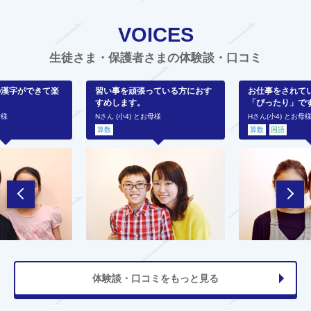
VOICES
生徒さま・保護者さまの体験談・口コミ
の漢字ができて楽
習い事を頑張っている方におす
お仕事をされて
すめします。
「ぴったり」で
母様
Nさん (小4) とお母様
Hさん(小4) とお母
算数
算数
国語
体験談・口コミをもっと見る