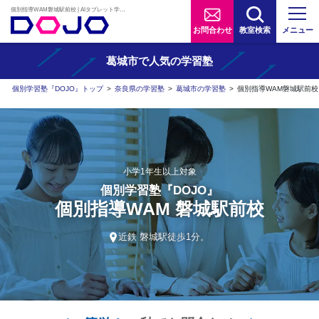
個別指導WAM磐城駅前校 | AIタブレット学習×個別学習塾『DOJO』
お問合わせ
教室検索
メニュー
葛城市で人気の学習塾
個別学習塾『DOJO』トップ
>
奈良県の学習塾
>
葛城市の学習塾
>
個別指導WAM磐城駅前校
小学1年生以上対象
個別学習塾『DOJO』
個別指導WAM 磐城駅前校
近鉄 磐城駅徒歩1分。