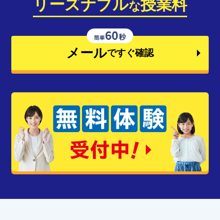
リーズナブル
授業料
な
メール
ですぐ確認