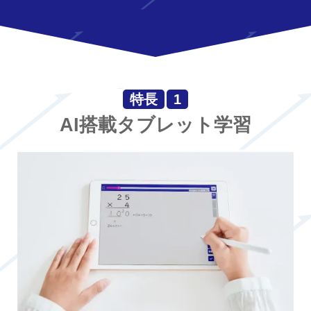
特長
1
AI搭載タブレット学習