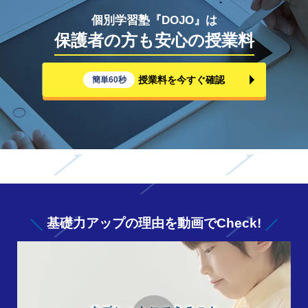
個別学習塾『DOJO』は
保護者の方も安心の授業料
授業料を今すぐ確認
簡単60秒
基礎力アップの
理由を動画でCheck!