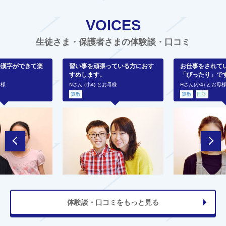
VOICES
生徒さま・保護者さまの体験談・口コミ
の漢字ができて楽
習い事を頑張っている方におす
お仕事をされて
すめします。
「ぴったり」で
母様
Nさん (小4) とお母様
Hさん(小4) とお母
算数
算数
国語
体験談・口コミをもっと見る