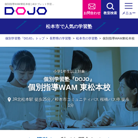
個別指導WAM東松本校 | AIタブレット学習×個別学習塾『DOJO』
お問合わせ
教室検索
メニュー
松本市で人気の学習塾
個別学習塾『DOJO』トップ
>
長野県の学習塾
>
松本市の学習塾
>
個別指導WAM東松本校
小学1年生以上対象
個別学習塾『DOJO』
個別指導WAM 東松本校
JR北松本駅 徒歩25分／松本市コミュニティバス 桜橋バス停 徒歩
1分