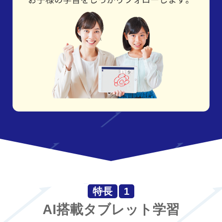
特長
1
AI搭載タブレット学習