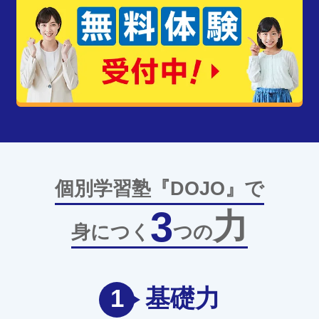
個別学習塾『DOJO』で
3
力
身につく
つの
1
基礎力