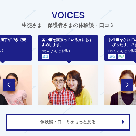
VOICES
生徒さま・保護者さまの体験談・口コミ
の漢字ができて楽
習い事を頑張っている方におす
お仕事をされて
すめします。
「ぴったり」で
母様
Nさん (小4) とお母様
Hさん(小4) とお母
算数
算数
国語
体験談・口コミをもっと見る