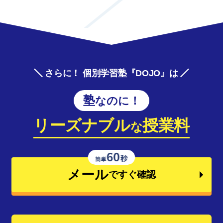
さらに！ 個別学習塾『DOJO』は
塾なのに！
リーズナブル
授業料
な
メール
ですぐ確認