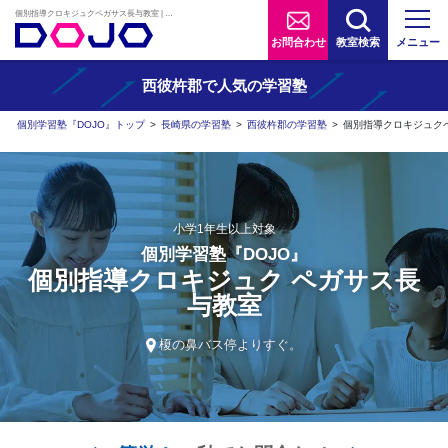
個別指導クロキジュクペガサス長与教室 | AIタブレット学習×個別学習塾『DOJO』
お問合わせ
教室検索
メニュー
西彼杵郡で人気の学習塾
個別学習塾『DOJO』トップ
>
長崎県の学習塾
>
西彼杵郡の学習塾
>
個別指導クロキジュク
小学1年生以上対象
個別学習塾『DOJO』
個別指導クロキジュク ペガサス長
与教室
榎の鼻バス停よりすぐ。