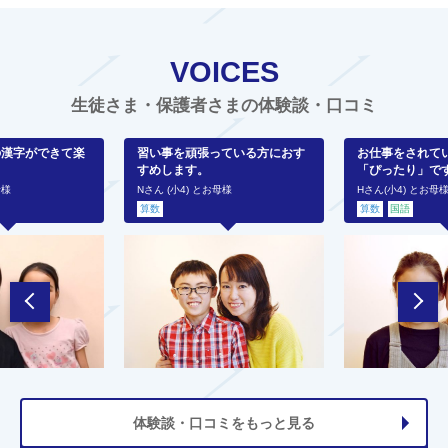
VOICES
生徒さま・保護者さまの体験談・口コミ
の漢字ができて楽
習い事を頑張っている方におす
お仕事をされて
すめします。
「ぴったり」で
母様
Nさん (小4) とお母様
Hさん(小4) とお母
算数
算数
国語
体験談・口コミをもっと見る