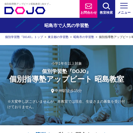
個別指導塾アップビート昭島教室 | AIタブレット学習×個別学習塾『DOJO』
お問合わせ
教室検索
メニュー
昭島市で人気の学習塾
個別学習塾『DOJO』トップ
>
東京都の学習塾
>
昭島市の学習塾
>
個別指導塾アップビート
小学1年生以上対象
個別学習塾『DOJO』
個別指導塾アップビート 昭島教室
中神駅徒歩15分
※大変申し訳ございませんが、本教室では現在、生徒さまの募集を受け付
けておりません。