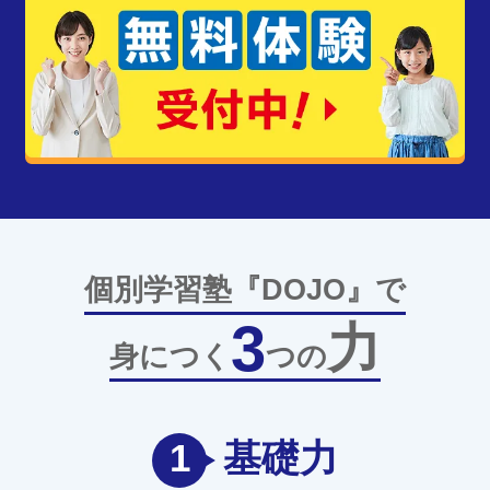
個別学習塾『DOJO』で
3
力
身につく
つの
1
基礎力