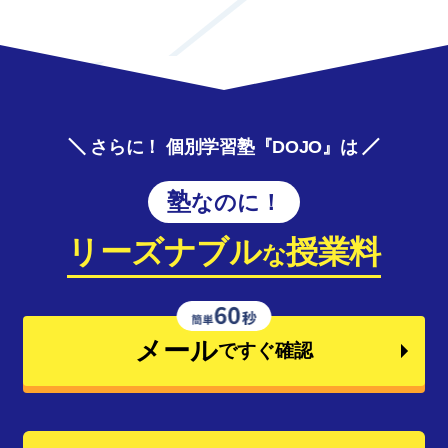
さらに！ 個別学習塾『DOJO』は
塾なのに！
リーズナブル
授業料
な
メール
ですぐ確認