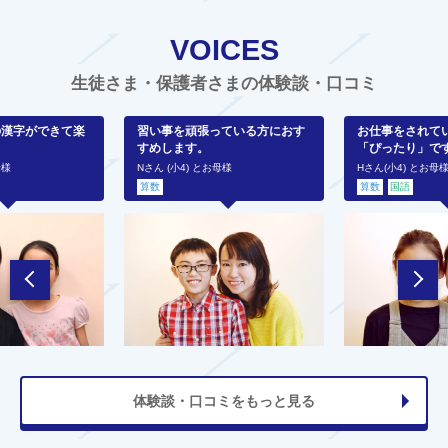
VOICES
生徒さま・保護者さまの体験談・口コミ
の漢字ができて楽
習い事を頑張っている方におす
お仕事をされて
すめします。
「ぴったり」で
母様
Nさん (小4) とお母様
Hさん(小4) とお母
算数
算数
国語
体験談・口コミをもっと見る