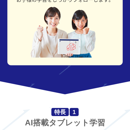
特長
1
AI搭載タブレット学習