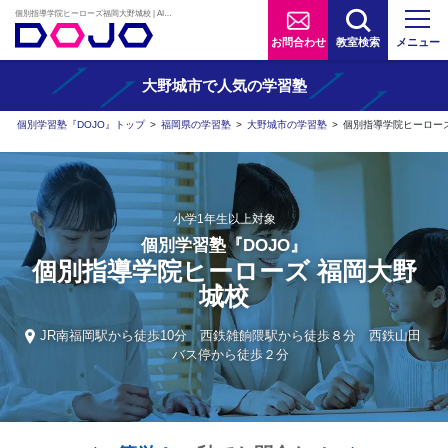
個別指導学院ヒーローズ福岡大野城校 | AIタブレット学習×個別学習塾『DOJO』
お問合わせ
教室検索
メニュー
大野城市で人気の学習塾
個別学習塾『DOJO』トップ
>
福岡県の学習塾
>
大野城市の学習塾
>
個別指導学院ヒーロー
小学1年生以上対象
個別学習塾『DOJO』
個別指導学院ヒーローズ 福岡大野
城校
JR南福岡駅から徒歩10分 西鉄雑餉隈駅から徒歩８分 西鉄山田
バス停から徒歩２分