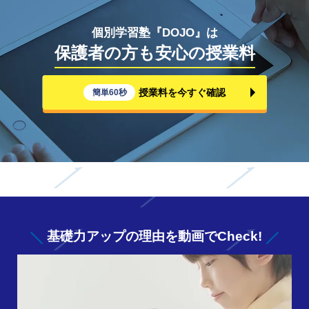
個別学習塾『DOJO』は
保護者の方も安心の授業料
授業料を今すぐ確認
簡単60秒
基礎力アップの
理由を動画でCheck!