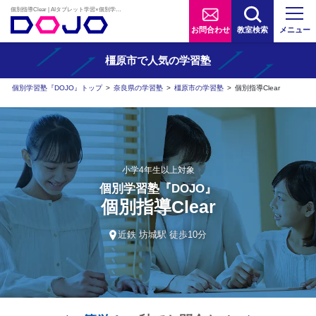
個別指導Clear | AIタブレット学習×個別学習塾『DOJO』
お問合わせ
教室検索
メニュー
橿原市で人気の学習塾
個別学習塾『DOJO』トップ
>
奈良県の学習塾
>
橿原市の学習塾
>
個別指導Clear
小学4年生以上対象
個別学習塾『DOJO』
個別指導Clear
近鉄 坊城駅 徒歩10分