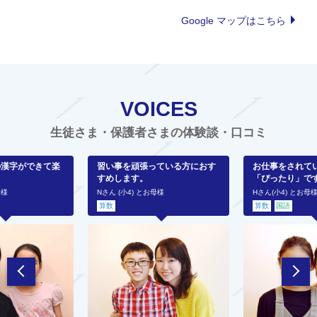
Google マップはこちら
VOICES
生徒さま・保護者さまの体験談・口コミ
の漢字ができて楽
習い事を頑張っている方におす
お仕事をされて
すめします。
「ぴったり」で
母様
Nさん (小4) とお母様
Hさん(小4) とお母
算数
算数
国語