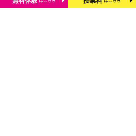
無料体験
授業料
はこちら
はこちら
トップページ
個別学習塾『DOJO』の特長
基礎学力を測る検定「TOFAS」
小学生のタブレット学習
お役立ちコラム
体験談・口コミ
お知らせ
よくあるご質問
教室を探す
お問合わせ
法人向けお問合わせ