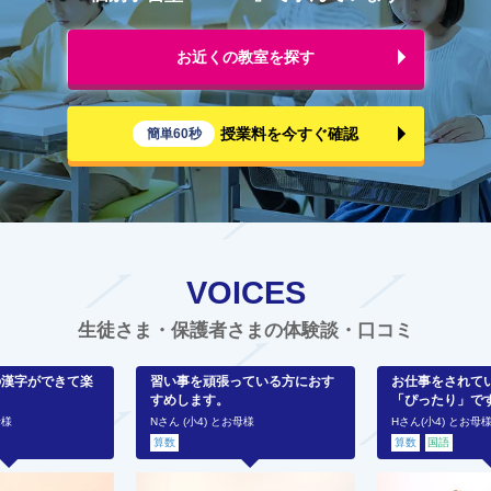
お近くの教室を探す
授業料を今すぐ確認
簡単60秒
VOICES
生徒さま・保護者さまの体験談・口コミ
の漢字ができて楽
習い事を頑張っている方におす
お仕事をされて
すめします。
「ぴったり」で
母様
Nさん (小4) とお母様
Hさん(小4) とお母
算数
算数
国語