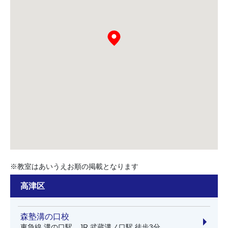
※教室はあいうえお順の掲載となります
高津区
森塾溝の口校
東急線 溝の口駅、JR 武蔵溝ノ口駅 徒歩3分