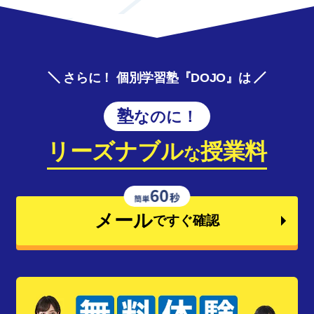
さらに！ 個別学習塾『DOJO』は
塾なのに！
リーズナブル
授業料
な
メール
ですぐ確認