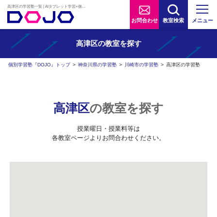
高津区の学習塾一覧 | AIタブレット学習×個別学習塾『DOJO』
お問合わせ
教室検索
メニュー
高津区の
教室を探す
個別学習塾『DOJO』トップ
>
神奈川県の学習塾
>
川崎市の学習塾
>
高津区の学習塾
高津区
の教室を探す
授業曜日・授業料等は
各教室ページよりお問合わせください。