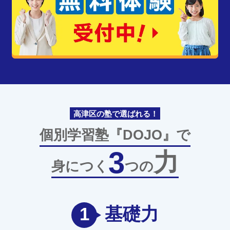
高津区の塾で選ばれる！
個別学習塾『DOJO』で
3
力
身につく
つの
1
基礎力