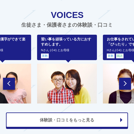
VOICES
生徒さま・保護者さまの体験談・口コミ
の漢字ができて楽
習い事を頑張っている方におす
お仕事をされて
すめします。
「ぴったり」で
母様
Nさん (小4) とお母様
Hさん(小4) とお母
算数
算数
国語
体験談・口コミをもっと見る