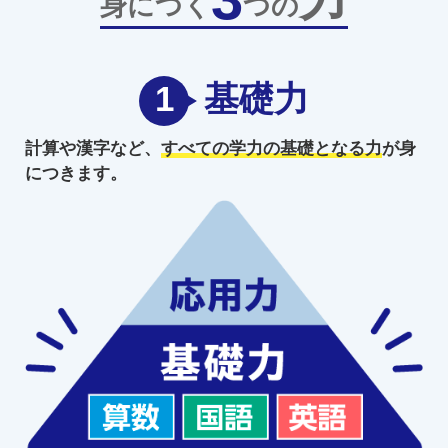
身につく
つの
1
基礎力
計算や漢字など、
すべての学力の
基礎となる力
が身
につきます。