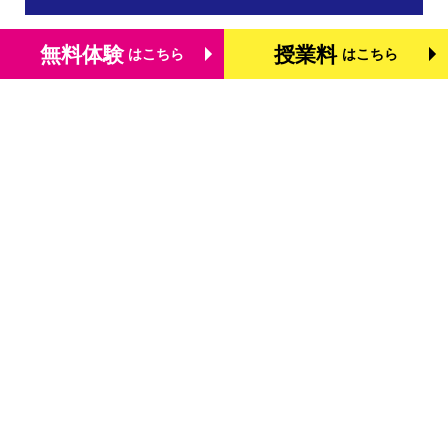
無料体験
授業料
はこちら
はこちら
トップページ
個別学習塾『DOJO』の特長
基礎学力を測る検定「TOFAS」
小学生のタブレット学習
お役立ちコラム
体験談・口コミ
お知らせ
よくあるご質問
教室を探す