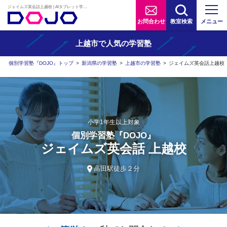
ジェイムズ英会話上越校 | AIタブレット学習×個別学習塾『DOJO』
お問合わせ
教室検索
メニュー
上越市で人気の学習塾
個別学習塾『DOJO』トップ
>
新潟県の学習塾
>
上越市の学習塾
>
ジェイムズ英会話上越校
小学1年生以上対象
個別学習塾『DOJO』
ジェイムズ英会話 上越校
高田駅徒歩２分