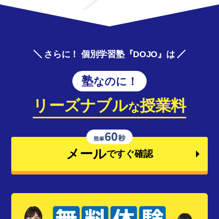
さらに！ 個別学習塾『DOJO』は
塾なのに！
リーズナブル
授業料
な
メール
ですぐ確認