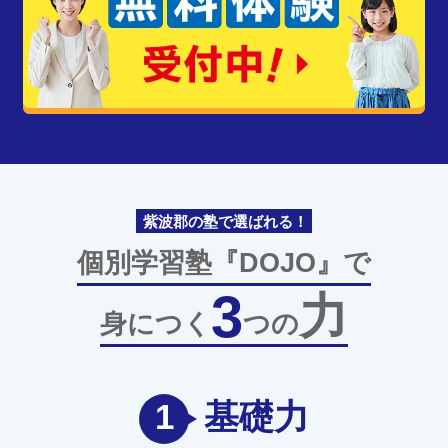
紫波郡の塾で選ばれる！
個別学習塾『DOJO』で
3
力
身につく
つの
1
基礎力