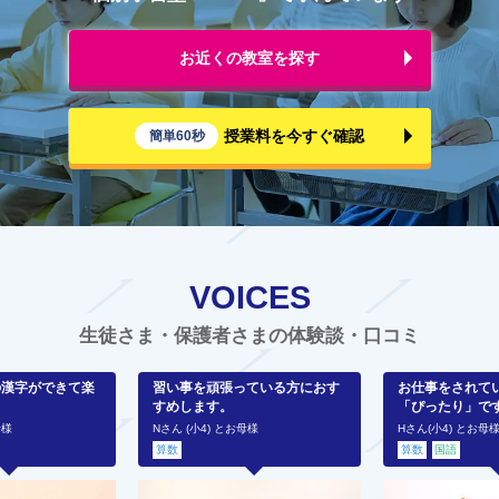
お近くの教室を探す
授業料を今すぐ確認
簡単60秒
VOICES
生徒さま・保護者さまの体験談・口コミ
の漢字ができて楽
習い事を頑張っている方におす
お仕事をされて
すめします。
「ぴったり」で
母様
Nさん (小4) とお母様
Hさん(小4) とお母
算数
算数
国語