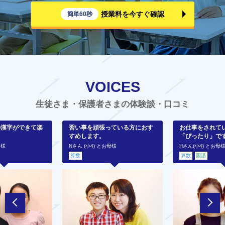
授業料を今すぐ確認
簡単60秒
VOICES
生徒さま・保護者さまの体験談・口コミ
の漢字ができて楽
習い事を頑張っている方におす
お仕事をされて
すめします。
「ぴったり」で
母様
Nさん (小4) とお母様
Hさん(小4) とお母
算数
算数
国語