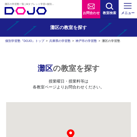
灘区の学習塾一覧 | AIタブレット学習×個別学習塾『DOJO』
お問合わせ
教室検索
メニュー
灘区の
教室を探す
個別学習塾『DOJO』トップ
>
兵庫県の学習塾
>
神戸市の学習塾
>
灘区の学習塾
灘区
の教室を探す
授業曜日・授業料等は
各教室ページよりお問合わせください。