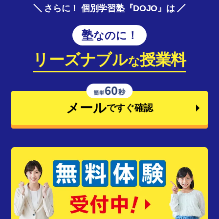
さらに！ 個別学習塾『DOJO』は
塾なのに！
リーズナブル
授業料
な
メール
ですぐ確認