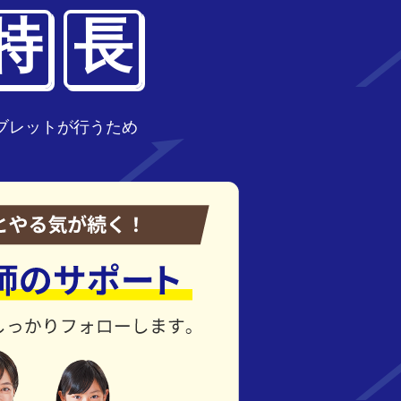
特
長
ブレットが行うため