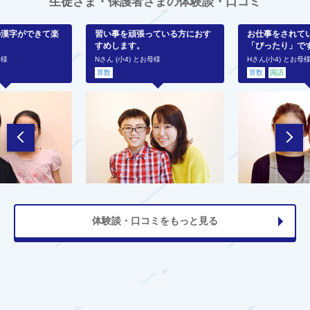
生徒さま・保護者さまの体験談・口コミ
の漢字ができて楽
習い事を頑張っている方におす
お仕事をされて
すめします。
「ぴったり」で
母様
Nさん (小4) とお母様
Hさん(小4) とお母
算数
算数
国語
体験談・口コミをもっと見る