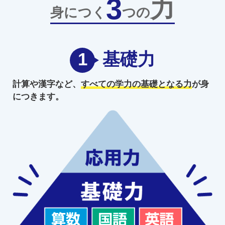
3
力
身につく
つの
1
基礎力
計算や漢字など、
すべての学力の
基礎となる力
が身
につきます。