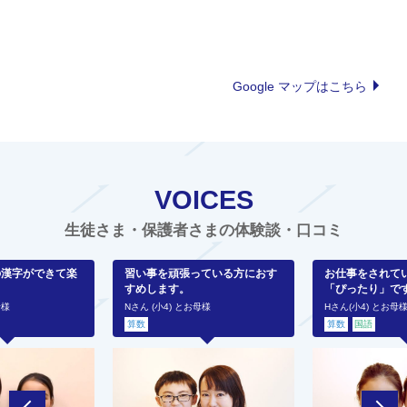
Google マップはこちら
VOICES
生徒さま・保護者さまの体験談・口コミ
の漢字ができて楽
習い事を頑張っている方におす
お仕事をされて
すめします。
「ぴったり」で
母様
Nさん (小4) とお母様
Hさん(小4) とお母
算数
算数
国語