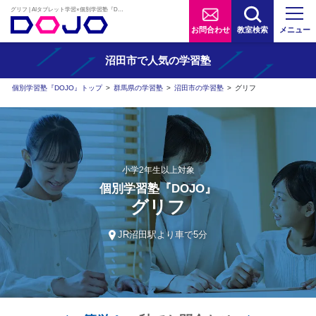
グリフ | AIタブレット学習×個別学習塾『DOJO』
お問合わせ
教室検索
メニュー
沼田市で人気の学習塾
個別学習塾『DOJO』トップ
>
群馬県の学習塾
>
沼田市の学習塾
>
グリフ
小学2年生以上対象
個別学習塾『DOJO』
グリフ
JR沼田駅より車で5分