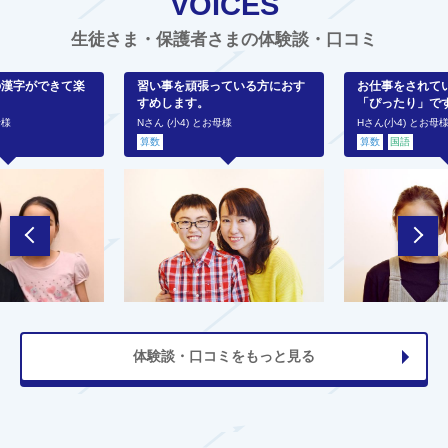
VOICES
生徒さま・保護者さまの体験談・口コミ
の漢字ができて楽
習い事を頑張っている方におす
お仕事をされて
すめします。
「ぴったり」で
母様
Nさん (小4) とお母様
Hさん(小4) とお母
算数
算数
国語
体験談・口コミをもっと見る