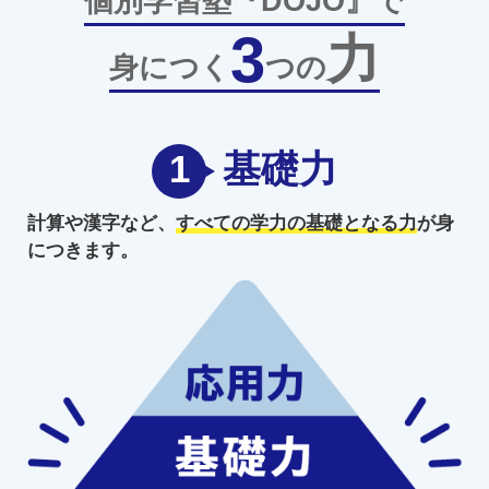
個別学習塾『DOJO』で
3
力
身につく
つの
1
基礎力
計算や漢字など、
すべての学力の
基礎となる力
が身
につきます。