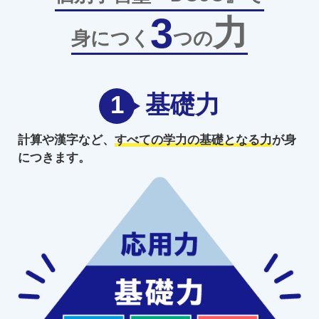
3
力
身につく
つの
1
基礎力
計算や漢字など、
すべての学力の
基礎となる力
が身
につきます。