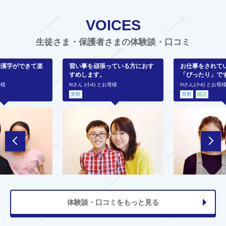
VOICES
生徒さま・保護者さまの体験談・口コミ
の漢字ができて楽
習い事を頑張っている方におす
お仕事をされて
すめします。
「ぴったり」で
母様
Nさん (小4) とお母様
Hさん(小4) とお母
算数
算数
国語
体験談・口コミをもっと見る