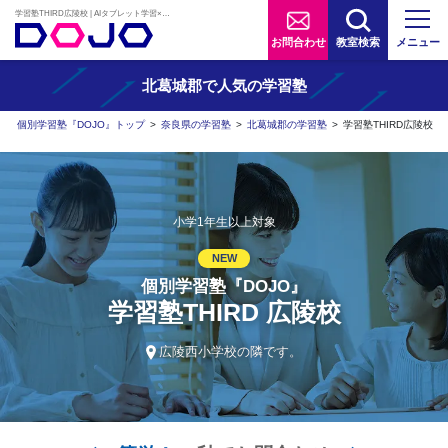
学習塾THIRD広陵校 | AIタブレット学習×個別学習塾『DOJO』
お問合わせ
教室検索
メニュー
北葛城郡で人気の学習塾
個別学習塾『DOJO』トップ
>
奈良県の学習塾
>
北葛城郡の学習塾
>
学習塾THIRD広陵校
小学1年生以上対象
NEW
個別学習塾『DOJO』
学習塾THIRD 広陵校
広陵西小学校の隣です。