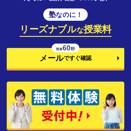
塾なのに！
リーズナブル
授業料
な
メール
ですぐ確認