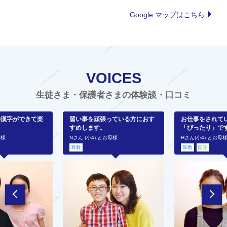
Google マップはこちら
VOICES
生徒さま・保護者さまの体験談・口コミ
の漢字ができて楽
習い事を頑張っている方におす
お仕事をされて
すめします。
「ぴったり」で
母様
Nさん (小4) とお母様
Hさん(小4) とお母
算数
算数
国語