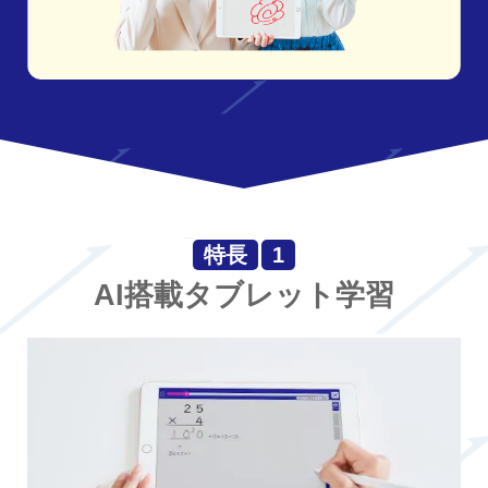
特長
1
AI搭載タブレット学習