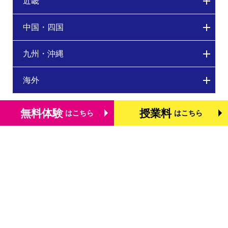
近畿
中国・四国
九州・沖縄
海外
無料体験
授業料
はこちら
はこちら
トップページ
個別学習塾『DOJO』の特長
基礎学力を測る検定「TOFAS」
小学生のタブレット学習