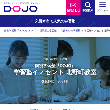
学習塾イノセント北野町教室 | AIタブレット学習×個別学習塾『DOJO』
お問合わせ
教室検索
メニュー
久留米市で人気の学習塾
個別学習塾『DOJO』トップ
>
福岡県の学習塾
>
久留米市の学習塾
>
学習塾イノセント北野
小学1年生以上対象
個別学習塾『DOJO』
学習塾イノセント 北野町教室
北野駅 徒歩5分