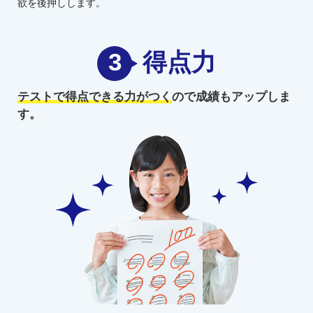
欲を後押しします。
3
得点力
テストで得点できる力がつく
ので
成績もアップしま
す。