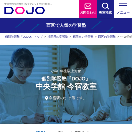
中央学館今宿教室 | AIタブレット学習×個別学習塾『DOJO』
お問合わせ
教室検索
メニュー
西区で人気の学習塾
個別学習塾『DOJO』トップ
>
福岡県の学習塾
>
福岡市の学習塾
>
西区の学習塾
>
中央学
小学1年生以上対象
個別学習塾『DOJO』
中央学館 今宿教室
今宿駅のすぐ隣です。