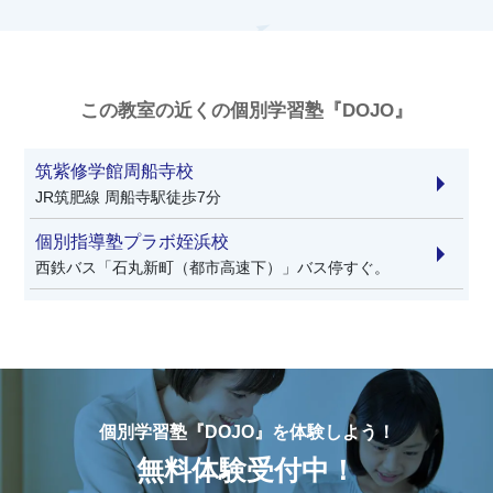
この教室の近くの個別学習塾『DOJO』
筑紫修学館周船寺校
JR筑肥線 周船寺駅徒歩7分
個別指導塾プラボ姪浜校
西鉄バス「石丸新町（都市高速下）」バス停すぐ。
個別学習塾『DOJO』を体験しよう！
無料体験受付中！