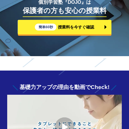
個別学習塾『DOJO』は
保護者の方も安心の授業料
授業料を今すぐ確認
簡単60秒
基礎力アップの
理由を動画でCheck!