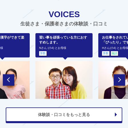
VOICES
生徒さま・保護者さまの体験談・口コミ
の漢字ができて楽
習い事を頑張っている方におす
お仕事をされて
すめします。
「ぴったり」で
母様
Nさん (小4) とお母様
Hさん(小4) とお母
算数
算数
国語
体験談・口コミをもっと見る