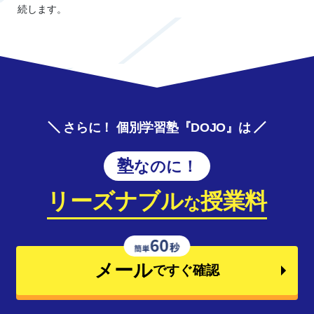
続します。
さらに！ 個別学習塾『DOJO』は
塾なのに！
リーズナブル
授業料
な
メール
ですぐ確認