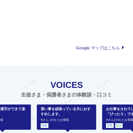
Google マップはこちら
VOICES
生徒さま・保護者さまの体験談・口コミ
の漢字ができて楽
習い事を頑張っている方におす
お仕事をされて
すめします。
「ぴったり」で
母様
Nさん (小4) とお母様
Hさん(小4) とお母
算数
算数
国語