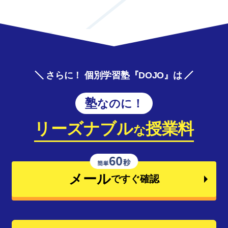
さらに！ 個別学習塾『DOJO』は
塾なのに！
リーズナブル
授業料
な
メール
ですぐ確認