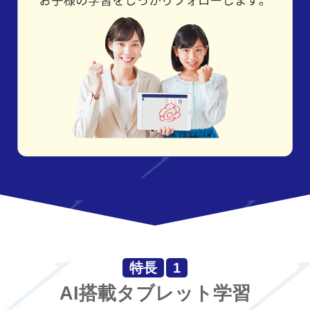
特長
1
AI搭載タブレット学習