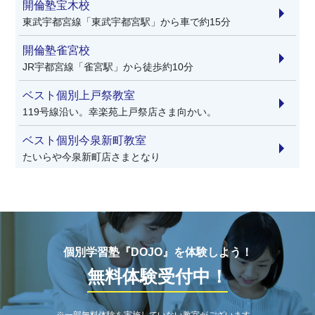
開倫塾宝木校
東武宇都宮線「東武宇都宮駅」から車で約15分
開倫塾雀宮校
JR宇都宮線「雀宮駅」から徒歩約10分
ベスト個別上戸祭教室
119号線沿い。幸楽苑上戸祭店さま向かい。
ベスト個別今泉新町教室
たいらや今泉新町店さまとなり
ベスト個別陽東教室
峰小学校・陽東小学校からともに徒歩8分。
森塾宇都宮校
JR宇都宮線・日光線 宇都宮駅 徒歩3分
個別学習塾『DOJO』を体験しよう！
無料体験受付中！
個別指導学院ヒーローズ宇都宮山本校
田原街道山本交番向かい