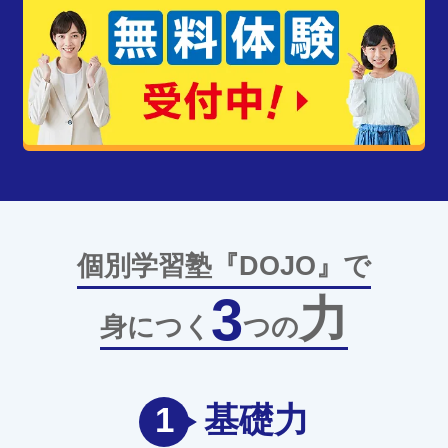
個別学習塾『DOJO』で
3
力
身につく
つの
1
基礎力