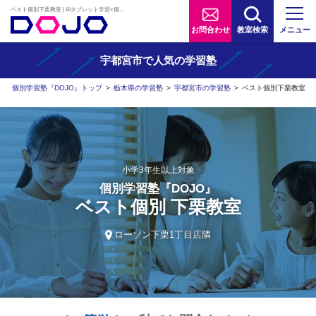
ベスト個別下栗教室 | AIタブレット学習×個別学習塾『DOJO』
お問合わせ
教室検索
メニュー
宇都宮市で人気の学習塾
個別学習塾『DOJO』トップ
>
栃木県の学習塾
>
宇都宮市の学習塾
>
ベスト個別下栗教室
小学3年生以上対象
個別学習塾『DOJO』
ベスト個別 下栗教室
ローソン下栗1丁目店隣