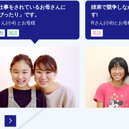
仕事をされているお母さんに
姉弟で競争しな
ぴったり」です。
す!
さん(小4) とお母様
Rさん(小6)とお母
数
国語
英語