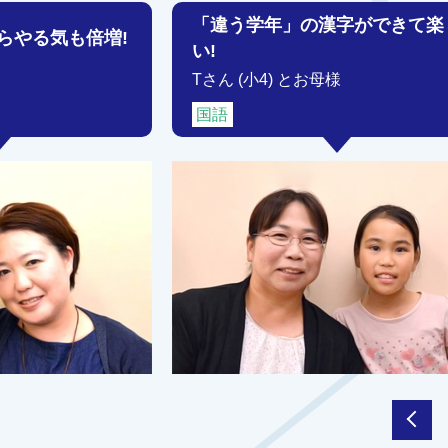
「違う学年」の漢字ができて楽
らやる気も倍増!
い!
Tさん (小4) とお母様
国語