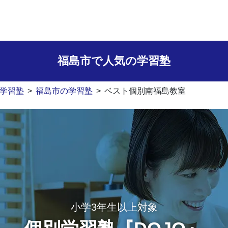
福島市で人気の学習塾
学習塾
>
福島市の学習塾
>
ベスト個別南福島教室
小学3年生以上対象