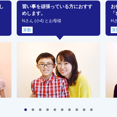
し
習い事を頑張っている方におすす
お
めします。
「
Nさん (小4) とお母様
H
算数
算