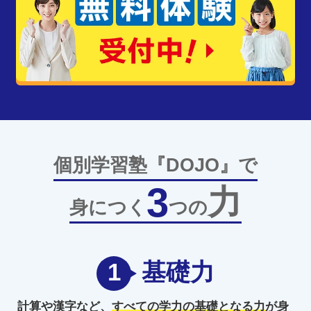
個別学習塾『DOJO』で
3
力
身につく
つの
1
基礎力
計算や漢字など、
すべての学力の
基礎となる力
が身