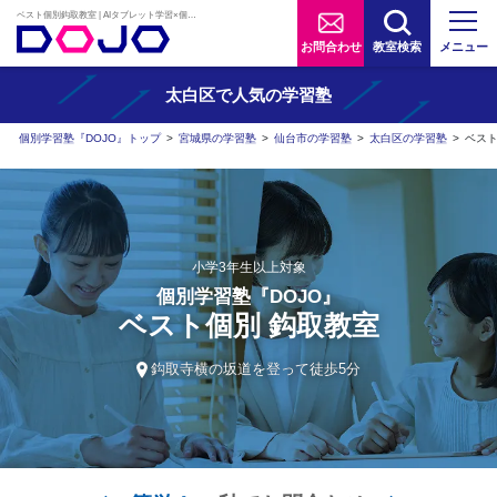
ベスト個別鈎取教室 | AIタブレット学習×個別学習塾『DOJO』
お問合わせ
教室検索
メニュー
太白区で人気の学習塾
個別学習塾『DOJO』トップ
>
宮城県の学習塾
>
仙台市の学習塾
>
太白区の学習塾
>
ベス
小学3年生以上対象
個別学習塾『DOJO』
ベスト個別 鈎取教室
鈎取寺横の坂道を登って徒歩5分