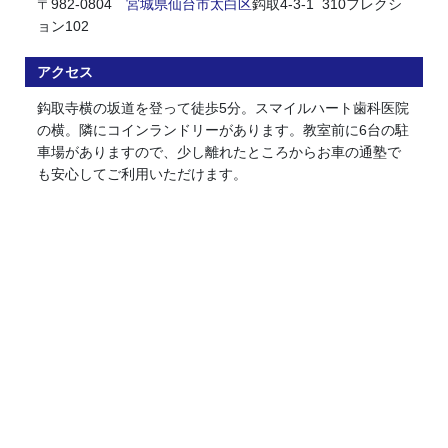
〒982-0804
宮城県
仙台市
太白区
鈎取4-3-1 310フレクシ
ョン102
アクセス
鈎取寺横の坂道を登って徒歩5分。スマイルハート歯科医院
の横。隣にコインランドリーがあります。教室前に6台の駐
車場がありますので、少し離れたところからお車の通塾で
も安心してご利用いただけます。