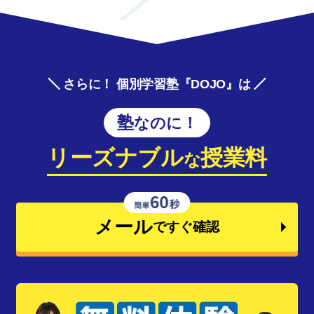
さらに！ 個別学習塾『DOJO』は
塾なのに！
リーズナブル
授業料
な
メール
ですぐ確認