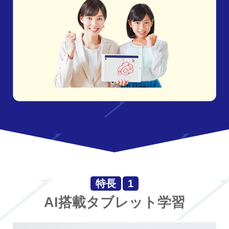
特長
1
AI搭載タブレット学習