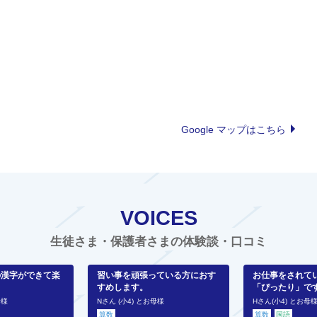
Google マップはこちら
VOICES
生徒さま・保護者さまの体験談・口コミ
の漢字ができて楽
習い事を頑張っている方におす
お仕事をされて
すめします。
「ぴったり」で
母様
Nさん (小4) とお母様
Hさん(小4) とお母
算数
算数
国語