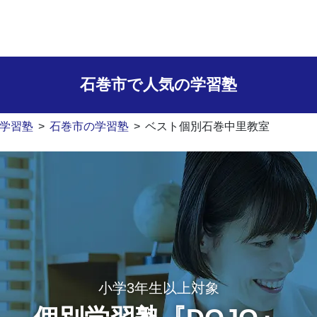
石巻市で人気の学習塾
学習塾
>
石巻市の学習塾
>
ベスト個別石巻中里教室
小学3年生以上対象