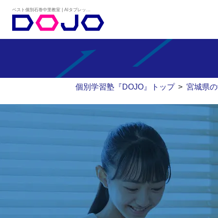
ベスト個別石巻中里教室 | AIタブレット学習×個別学習塾『DOJO』
個別学習塾『DOJO』トップ
>
宮城県の