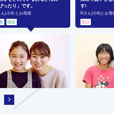
ぴったり」です。
す!
さん(小4) とお母様
Rさん(小6)とお母
数
国語
英語