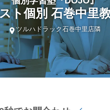
個別学習塾『DOJO』
スト個別 石巻中里
ツルハドラック石巻中里店隣