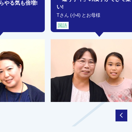
らやる気も倍増!
い!
Tさん (小4) とお母様
国語