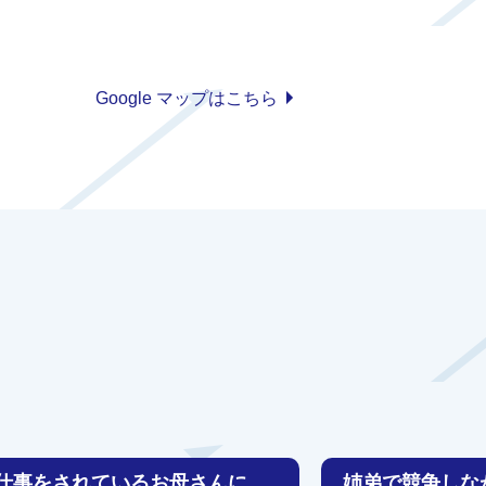
Google マップはこちら
仕事をされているお母さんに
姉弟で競争しな