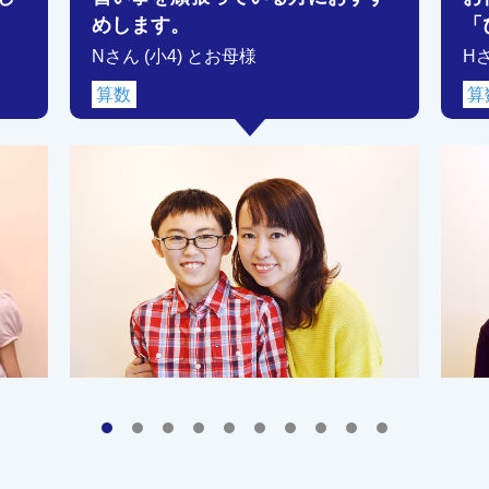
めします。
「
Nさん (小4) とお母様
H
算数
算