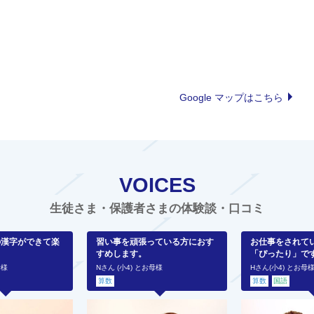
Google マップはこちら
VOICES
生徒さま・保護者さまの体験談・口コミ
の漢字ができて楽
習い事を頑張っている方におす
お仕事をされて
すめします。
「ぴったり」で
母様
Nさん (小4) とお母様
Hさん(小4) とお母
算数
算数
国語