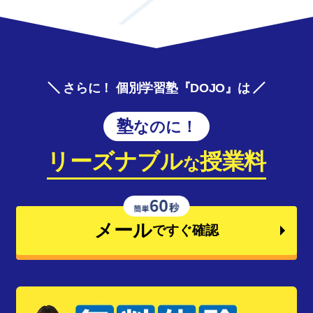
さらに！ 個別学習塾『DOJO』は
塾なのに！
リーズナブル
授業料
な
メール
ですぐ確認