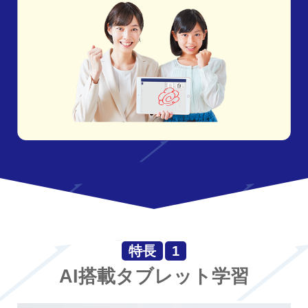
特長
1
AI搭載タブレット学習