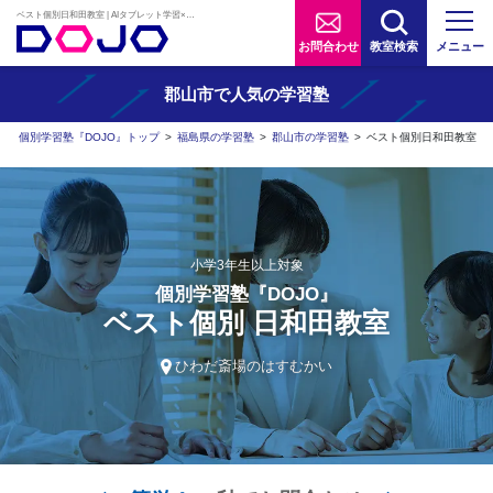
ベスト個別日和田教室 | AIタブレット学習×個別学習塾『DOJO』
お問合わせ
教室検索
メニュー
郡山市で人気の学習塾
個別学習塾『DOJO』トップ
>
福島県の学習塾
>
郡山市の学習塾
>
ベスト個別日和田教室
小学3年生以上対象
個別学習塾『DOJO』
ベスト個別 日和田教室
ひわだ斎場のはすむかい