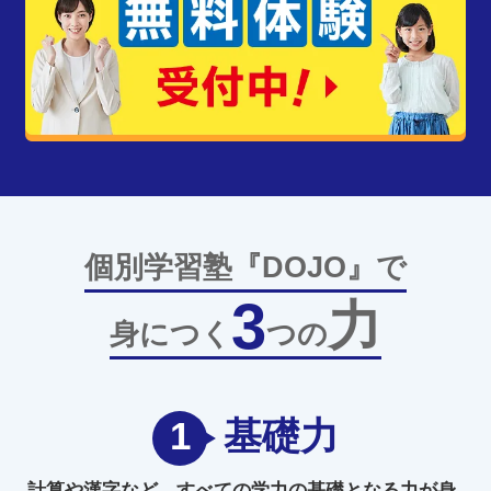
個別学習塾『DOJO』で
3
力
身につく
つの
1
基礎力
計算や漢字など、
すべての学力の
基礎となる力
が身