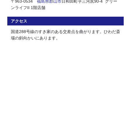
〒963-0534
福島県
郡山市
日和田町字三河尻90-4 グリー
ンライフII 1階店舗
アクセス
国道288号線のすき家のある交差点を曲がります。ひわだ斎
場の斜向かいにあります。