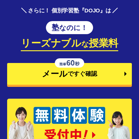
さらに！ 個別学習塾『DOJO』は
塾なのに！
リーズナブル
授業料
な
メール
ですぐ確認