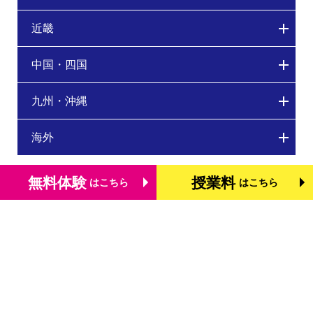
近畿
中国・四国
九州・沖縄
海外
無料体験
授業料
はこちら
はこちら
トップページ
個別学習塾『DOJO』の特長
基礎学力を測る検定「TOFAS」