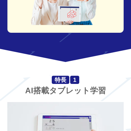
特長
1
AI搭載タブレット学習