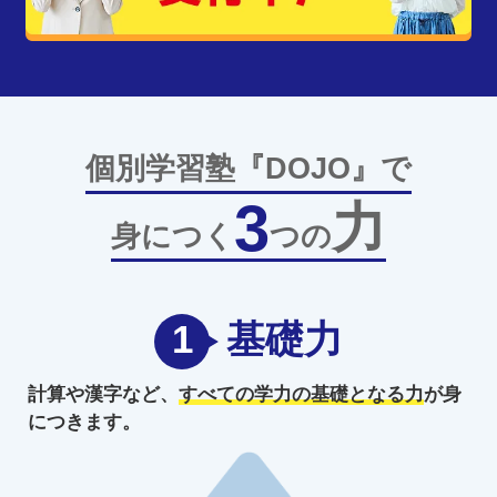
個別学習塾『DOJO』で
3
力
身につく
つの
1
基礎力
計算や漢字など、
すべての学力の
基礎となる力
が身
につきます。