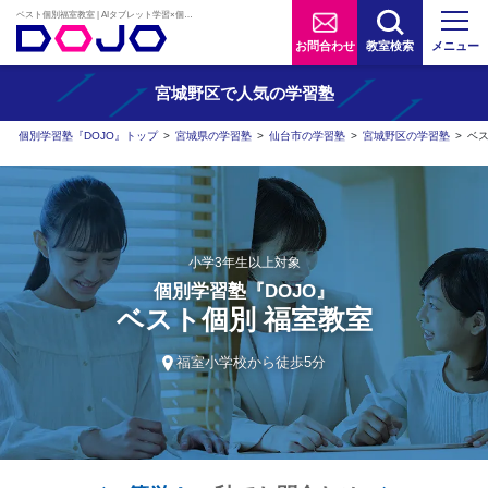
ベスト個別福室教室 | AIタブレット学習×個別学習塾『DOJO』
お問合わせ
教室検索
メニュー
宮城野区で人気の学習塾
個別学習塾『DOJO』トップ
>
宮城県の学習塾
>
仙台市の学習塾
>
宮城野区の学習塾
>
ベ
小学3年生以上対象
個別学習塾『DOJO』
ベスト個別 福室教室
福室小学校から徒歩5分