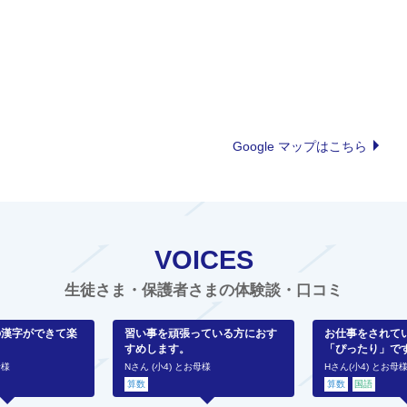
Google マップはこちら
VOICES
生徒さま・保護者さまの体験談・口コミ
の漢字ができて楽
習い事を頑張っている方におす
お仕事をされて
すめします。
「ぴったり」で
母様
Nさん (小4) とお母様
Hさん(小4) とお母
算数
算数
国語