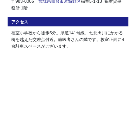
〒983-0005
宮城県
仙台市
宮城野区
福室5-1-13 福室貸事
務所 1階
アクセス
福室小学校から徒歩5分。県道141号線。七北田川にかかる
橋を越えた交差点付近。歯医者さんの隣です。教室正面に4
台駐車スペースがございます。