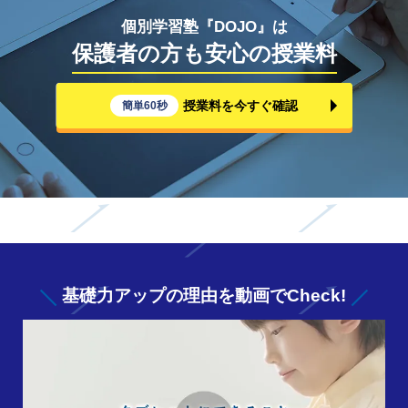
個別学習塾『DOJO』は
保護者の方も安心の授業料
授業料を今すぐ確認
簡単60秒
基礎力アップの
理由を動画でCheck!