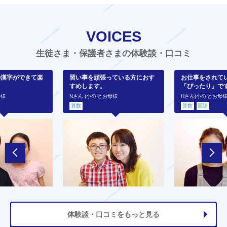
VOICES
生徒さま・保護者さまの体験談・口コミ
の漢字ができて楽
習い事を頑張っている方におす
お仕事をされて
すめします。
「ぴったり」で
母様
Nさん (小4) とお母様
Hさん(小4) とお母
算数
算数
国語
体験談・口コミをもっと見る