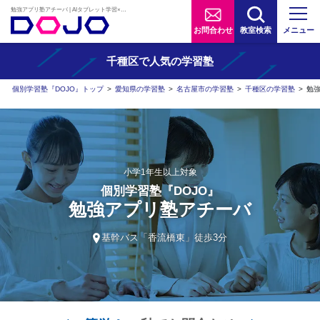
勉強アプリ塾アチーバ | AIタブレット学習×個別学習塾『DOJO』
お問合わせ
教室検索
メニュー
千種区で人気の学習塾
個別学習塾『DOJO』トップ
>
愛知県の学習塾
>
名古屋市の学習塾
>
千種区の学習塾
>
勉
小学1年生以上対象
個別学習塾『DOJO』
勉強アプリ塾アチーバ
基幹バス「香流橋東」徒歩3分