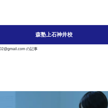
森塾上石神井校
ix02@gmail.com の記事