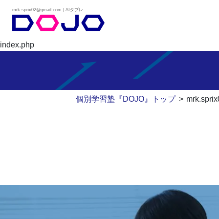
mrk.sprix02@gmail.com | AIタブレット学習×個別学習塾『DOJO』
index.php
個別学習塾『DOJO』トップ
>
mrk.spr