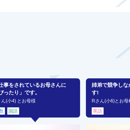
仕事をされているお母さんに
姉弟で競争しな
ぴったり」です。
す!
さん(小4) とお母様
Rさん(小6)とお母
数
国語
英語