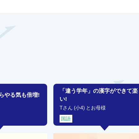
「違う学年」の漢字ができて楽
らやる気も倍増!
い!
Tさん (小4) とお母様
国語