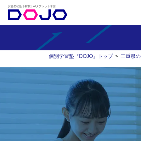
安藤塾松阪下村校 | AIタブレット学習×個別学習塾『DOJO』
個別学習塾『DOJO』トップ
>
三重県の