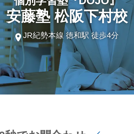
個別学習塾『DOJO』
安藤塾 松阪下村校
JR紀勢本線 徳和駅 徒歩4分