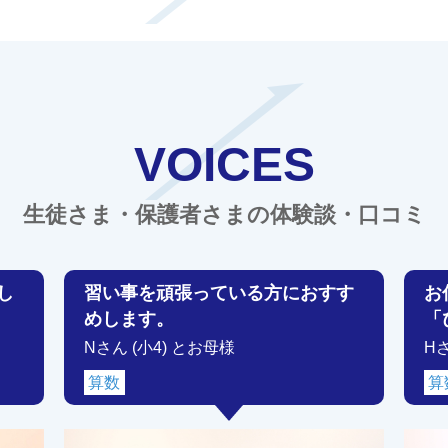
VOICES
生徒さま・保護者さまの体験談・口コミ
し
習い事を頑張っている方におすす
お
めします。
「
Nさん (小4) とお母様
H
算数
算