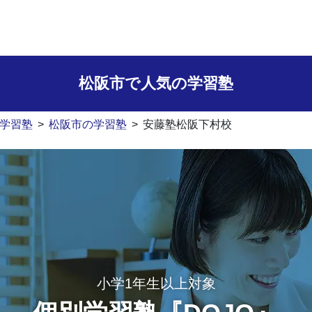
松阪市で人気の学習塾
学習塾
>
松阪市の学習塾
>
安藤塾松阪下村校
小学1年生以上対象