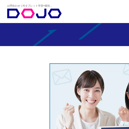
お問合わせ | AIタブレット学習×個別学習塾『DOJO』