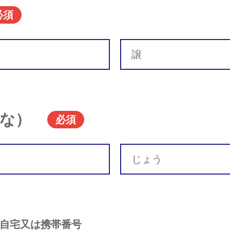
必須
な）
必須
自宅又は携帯番号