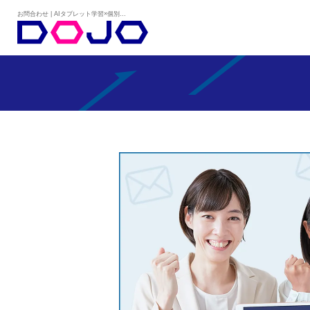
お問合わせ | AIタブレット学習×個別学習塾『DOJO』