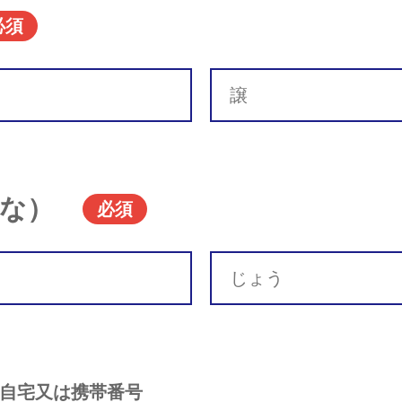
必須
な）
必須
自宅又は携帯番号