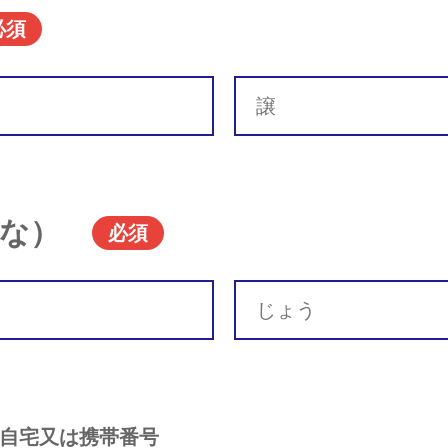
必須
な）
必須
自宅又は携帯番号