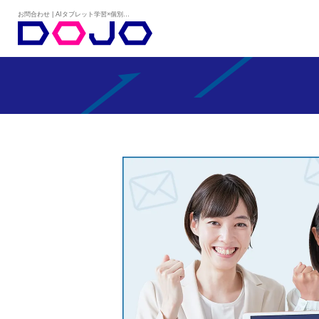
お問合わせ | AIタブレット学習×個別学習塾『DOJO』