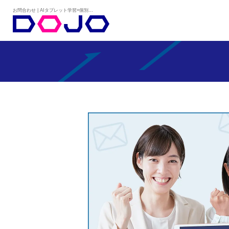
お問合わせ | AIタブレット学習×個別学習塾『DOJO』