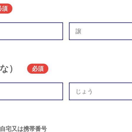
必須
な）
必須
自宅又は携帯番号