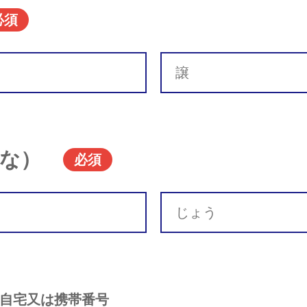
必須
な）
必須
自宅又は携帯番号