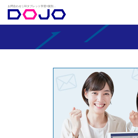
お問合わせ | AIタブレット学習×個別学習塾『DOJO』