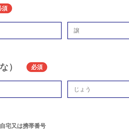
必須
な）
必須
自宅又は携帯番号