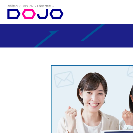
お問合わせ | AIタブレット学習×個別学習塾『DOJO』