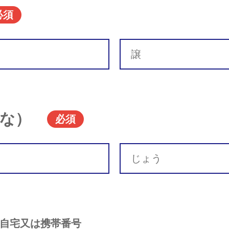
必須
な）
必須
自宅又は携帯番号