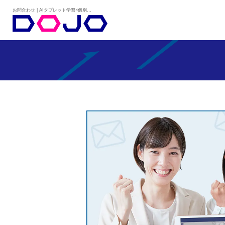
お問合わせ | AIタブレット学習×個別学習塾『DOJO』