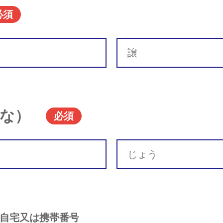
必須
な）
必須
自宅又は携帯番号