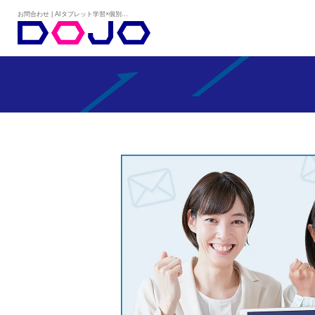
お問合わせ | AIタブレット学習×個別学習塾『DOJO』