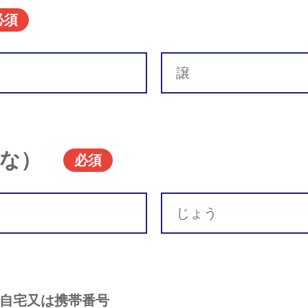
必須
な）
必須
自宅又は携帯番号