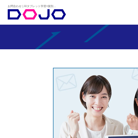
お問合わせ | AIタブレット学習×個別学習塾『DOJO』