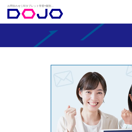
お問合わせ | AIタブレット学習×個別学習塾『DOJO』