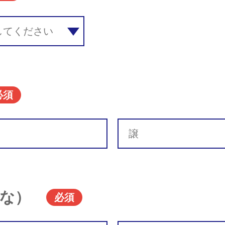
必須
な）
必須