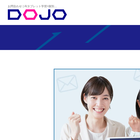
お問合わせ | AIタブレット学習×個別学習塾『DOJO』