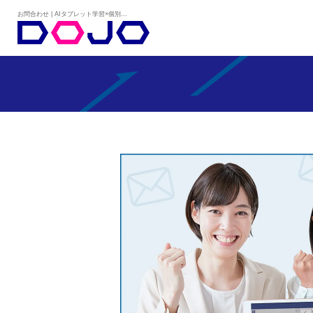
お問合わせ | AIタブレット学習×個別学習塾『DOJO』