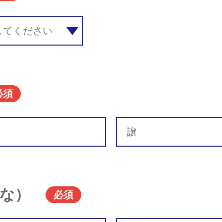
必須
な）
必須