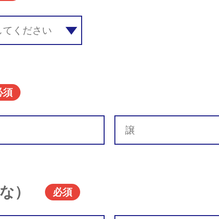
必須
な）
必須