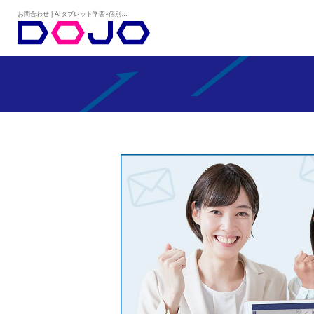
お問合わせ | AIタブレット学習×個別学習塾『DOJO』