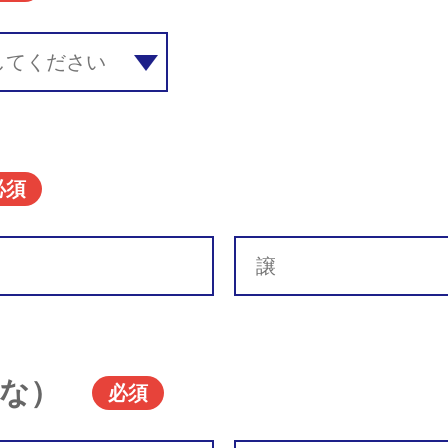
必須
な）
必須