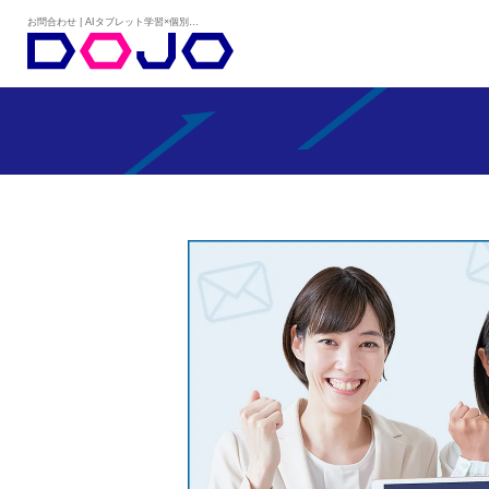
お問合わせ | AIタブレット学習×個別学習塾『DOJO』